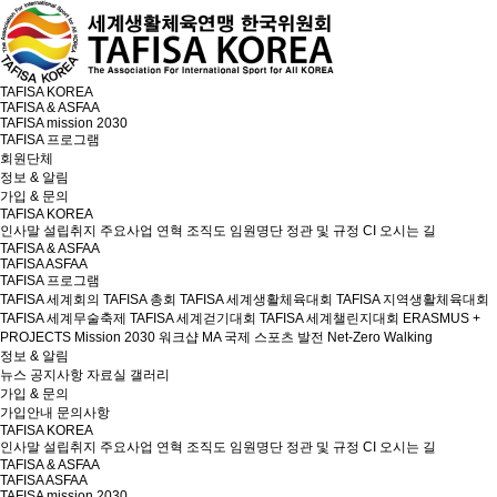
TAFISA KOREA
TAFISA & ASFAA
TAFISA mission 2030
TAFISA 프로그램
회원단체
정보 & 알림
가입 & 문의
TAFISA KOREA
인사말
설립취지
주요사업
연혁
조직도
임원명단
정관 및 규정
CI
오시는 길
TAFISA & ASFAA
TAFISA
ASFAA
TAFISA 프로그램
TAFISA 세계회의
TAFISA 총회
TAFISA 세계생활체육대회
TAFISA 지역생활체육대회
TAFISA 세계무술축제
TAFISA 세계걷기대회
TAFISA 세계챌린지대회
ERASMUS +
PROJECTS
Mission 2030 워크샵
MA 국제 스포츠 발전
Net-Zero Walking
정보 & 알림
뉴스
공지사항
자료실
갤러리
가입 & 문의
가입안내
문의사항
TAFISA KOREA
인사말
설립취지
주요사업
연혁
조직도
임원명단
정관 및 규정
CI
오시는 길
TAFISA & ASFAA
TAFISA
ASFAA
TAFISA mission 2030